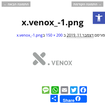
→ התמונה הקודמת
התמונה הבאה ←
ניווט בתמונות
פתח סרגל נגישות
x.venox_-1.png
פורסם
דצמבר 11, 2019
ב
200 × 150
ב
x.venox_-1.png
M
W
E
T
F
e
h
m
w
a
S
Share
ss
at
ai
itt
c