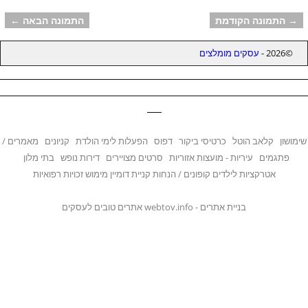
h
a
s
l
er
e
ar
→ התמונה הקודמת
התמונה הבאה ←
ניווט בתמונות
g
A
b
e
©2026 -
עסקים מומלצים
e
p
o
________________________________________________________________
p
o
________________________________________________________________
k
___
שימושון
קלאב הוטל
כרטיסי ביקור
דפוס
הפעלות לימי הולדת
קניונים
מאמרים /
פתגמים
עיריות - מועצות אזוריות
סרטים מצויירים
דירות נופש
בתי מלון
אטרקציות לילדים
קופונים / הנחות
קניית דומיין
מימוש זכויות רפואיות
בניית אתרים
- webtov.info אתרים טובים לעסקים