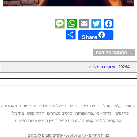
M
W
E
T
F
e
h
m
w
a
S
Share
ss
at
ai
itt
c
h
a
s
l
er
e
ar
→ התמונה הקודמת
ניווט בתמונות
g
A
b
e
©2026 -
עסקים מומלצים
e
p
o
________________________________________________________________
p
o
________________________________________________________________
k
___
שימושון
קלאב הוטל
כרטיסי ביקור
דפוס
הפעלות לימי הולדת
קניונים
מאמרים /
פתגמים
עיריות - מועצות אזוריות
סרטים מצויירים
דירות נופש
בתי מלון
אטרקציות לילדים
קופונים / הנחות
קניית דומיין
מימוש זכויות רפואיות
בניית אתרים
- webtov.info אתרים טובים לעסקים