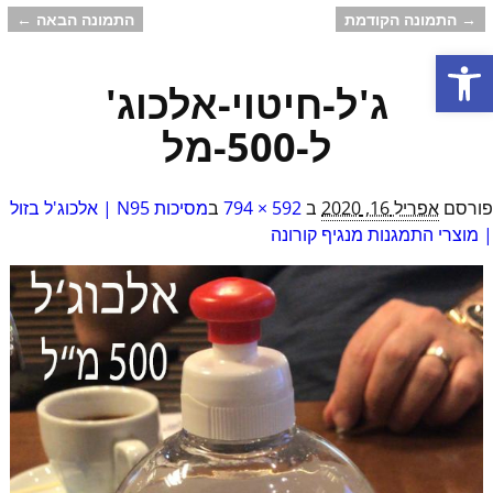
→ התמונה הקודמת
התמונה הבאה ←
ניווט בתמונות
פתח סרגל נגישות
ג'ל-חיטוי-אלכוג'
ל-500-מל
פורסם
אפריל 16, 2020
ב
592 × 794
ב
מסיכות N95 | אלכוג'ל בזול
| מוצרי התמגנות מנגיף קורונה